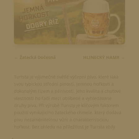
Žatecká Dočesná
HLINECKÝ HAMR
Turista je výjimečné světlé výčepní pivo, které láká
svou typickou střední plností, jemnou hořkostí a
dokonalým řízem a pěnivostí. Jeho kvalita a chuťové
vlastnosti ho řadí mezi oblíbené a vyhledávané
druhy piva. Při výrobě Turisty je klíčovým faktorem
použití vynikajícího žateckého chmele, který dodává
pivu nezaměnitelnou vůni a charakteristickou
hořkost. Bez ohledu na příležitost je Turista vždy
skvělou volbou pro milovníky piva, kteří ocení jeho