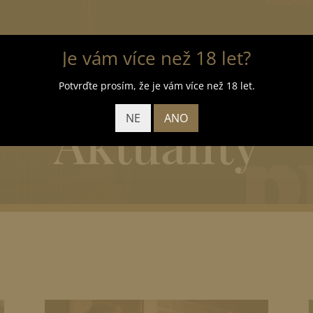
op
Aktuality
Platanské pivní slavnosti
Exkurze
P
Je vám více než 18 let?
Potvrďte prosím, že je vám více než 18 let.
eder
Kontakty
Aktuality
NE
ANO