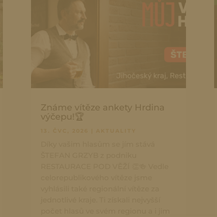
Známe vítěze ankety Hrdina
výčepu!🏆
13. ČVC, 2026
|
AKTUALITY
Díky vašim hlasům se jím stává
ŠTEFAN GRZYB z podniku
RESTAURACE POD VĚŽÍ 👏🍻 Vedle
celorepublikového vítěze jsme
vyhlásili také regionální vítěze za
jednotlivé kraje. Ti získali nejvyšší
počet hlasů ve svém regionu a i jim