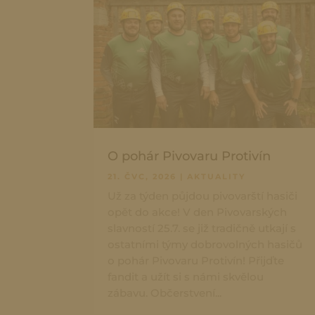
O pohár Pivovaru Protivín
21. ČVC, 2026
|
AKTUALITY
Už za týden půjdou pivovarští hasiči
opět do akce! V den Pivovarských
slavností 25.7. se již tradičně utkají s
ostatními týmy dobrovolných hasičů
o pohár Pivovaru Protivín! Přijďte
fandit a užít si s námi skvělou
zábavu. Občerstvení...