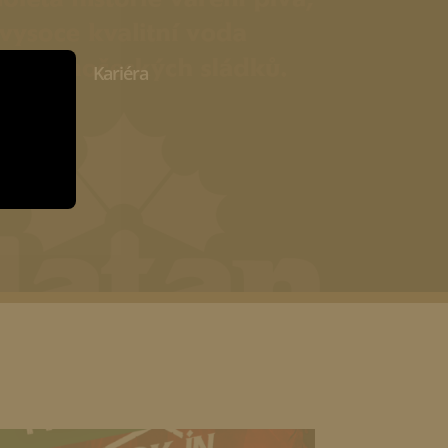
ivovar
Kariéra